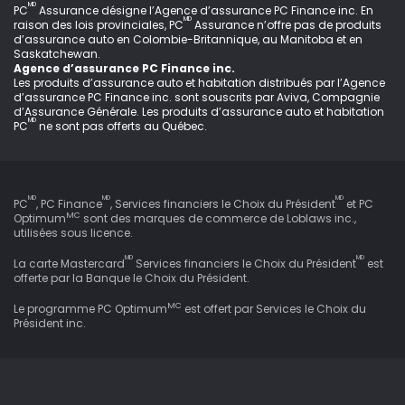
MD
PC
Assurance désigne l’Agence d’assurance PC Finance inc
. En
MD
raison des lois provinciales, PC
Assurance n’offre pas de produits
d’assurance auto en Colombie-Britannique, au Manitoba et en
Saskatchewan.
Agence d’assurance PC Finance inc.
Les produits d’assurance auto et habitation distribués par l’Agence
d’assurance PC Finance inc. sont souscrits par Aviva, Compagnie
d’Assurance Générale. Les produits d’assurance auto et habitation
MD
PC
ne sont pas offerts au Québec.
MD
MD
MD
PC
, PC Finance
, Services financiers le Choix du Président
et PC
MC
Optimum
sont des marques de commerce de Loblaws inc.,
utilisées sous licence.
MD
MD
La carte Mastercard
Services financiers le Choix du Président
est
offerte par la Banque le Choix du Président.
MC
Le programme PC Optimum
est offert par Services le Choix du
Président inc.