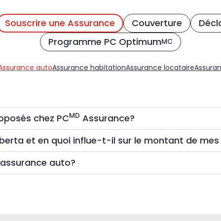
Souscrire une Assurance
Couverture
Décl
Programme PC Optimum
MC
Assurance auto
Assurance habitation
Assurance locataire
Assura
MD
proposés chez PC
Assurance?
lberta et en quoi influe-t-il sur le montant de me
’assurance auto?