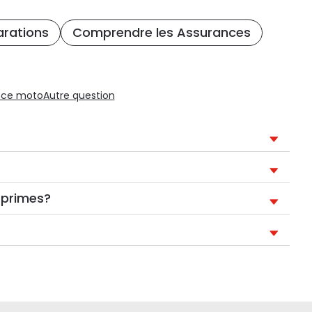
arations
Comprendre les Assurances
nce moto
Autre question
s primes?