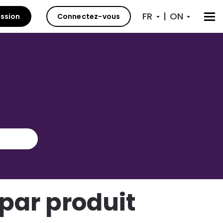
|
ission
Connectez-vous
par produit